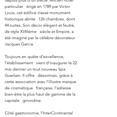
depuis plus d’un siècle. Ancien hôtel 
particulier   érigé en 1789 par Victor 
Louis, cet édifice classé monument 
historique abrite   126 chambres, dont 
44 suites. Son décor élégant et feutré, 
de style XVIIIème   siècle et Empire, a 
été imaginé par le célèbre décorateur 
Jacques Garcia. 
Toujours en quête d’excellence, 
l’établissement   vient d’inaugurer le 22 
mai dernier un tout nouveau Spa 
Guerlain. Il offre   désormais, grâce à 
cette association avec l’illustre marque 
de cosmétique   française, l’adresse 
bien-être la plus haut de gamme de la 
capitale   girondine.
Côté gastronomie, l’InterContinental 