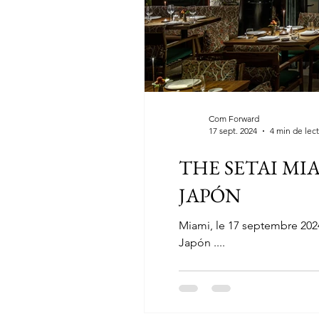
Com Forward
17 sept. 2024
4 min de lec
THE SETAI MI
JAPÓN
Miami, le 17 septembre 2024 – The Setai Miami Beach inaugure le 1er octobre prochain un nouveau restaurant d’exceptio
Japón ....